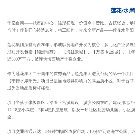
莲花•水
千亿台商——城市副中心，雏形初现，价值今非昔比。古镇张坂，焕
当时！莲花匠心铸造20年，精工细作，带来全新产品——莲花水岸阳
莲花集团深耕海西20年，形成以房地产开发为核心，多元化产业发
成功开发包括【锦洲瑞苑】、【海丝景城】、【万盛·凤凰城】、【
近300万平方，被评为海西地产十强企业。
作为莲花集团二十周年的首秀新品，也是集团进入台商的第一个项目
【宁德水岸阳光】项目已是当地最具影响力的高品质小区。对于台商
成为当地品质标杆楼盘。
项目坐落于张坂新区，沿着下宫溪建设，溪滨公园在畔。建设用地面积为两
17-18层小高层、2栋4层多层建筑，以及一所社区配套幼儿园。小
全。
项目交通四通八达，3分钟到镇区农贸市场，10分钟到达海丝公园、