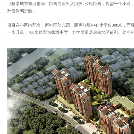
可畅享城东东海繁华；距离高速出入口仅2公里距离，仅需一个小时
升值保驾护航。
项目在小区内配套一所社区幼儿园，距离张坂中心小学仅300米，而
一步升级，700米处即为张坂中学，办学质量居惠南地区前列。幼小