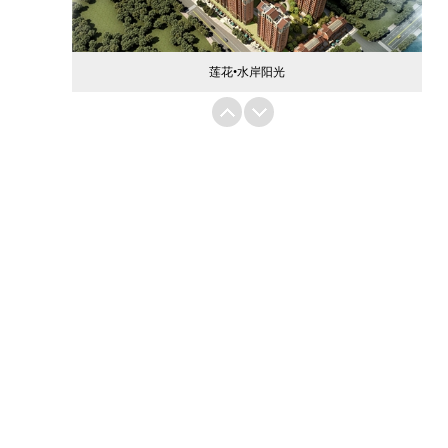
莲花•水岸阳光
莲花•凤凰郡