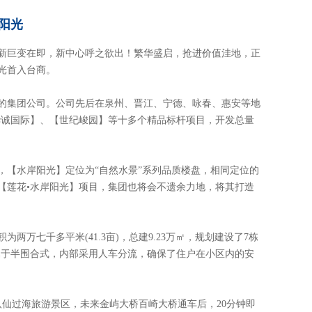
岸阳光
新巨变在即，新中心呼之欲出！繁华盛启，抢进价值洼地，正
光首入台商。
展的集团公司。公司先后在泉州、晋江、宁德、咏春、惠安等地
华诚国际】、【世纪峻园】等十多个精品标杆项目，开发总量
，【水岸阳光】定位为“自然水景”系列品质楼盘，相同定位的
【莲花•水岸阳光】项目，集团也将会不遗余力地，将其打造
万七千多平米(41.3亩)，总建9.23万㎡，规划建设了7栋
区属于半围合式，内部采用人车分流，确保了住户在小区内的安
八仙过海旅游景区，未来金屿大桥百崎大桥通车后，20分钟即