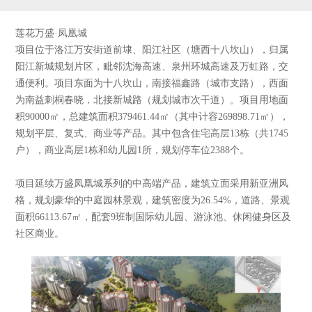
莲花万盛·凤凰城
项目位于洛江万安街道前埭、阳江社区（塘西十八坎山），归属
阳江新城规划片区，毗邻沈海高速、泉州环城高速及万虹路，交
通便利。项目东面为十八坎山，南接福鑫路（城市支路），西面
为南益刺桐春晓，北接新城路（规划城市次干道）。项目用地面
积90000㎡，总建筑面积379461.44㎡（其中计容269898.71㎡），
规划平层、复式、商业等产品。其中包含住宅高层13栋（共1745
户），商业高层1栋和幼儿园1所，规划停车位2388个。
项目延续万盛凤凰城系列的中高端产品，建筑立面采用新亚洲风
格，规划豪华的中庭园林景观，建筑密度为26.54%，道路、景观
面积66113.67㎡，配套9班制国际幼儿园、游泳池、休闲健身区及
社区商业。